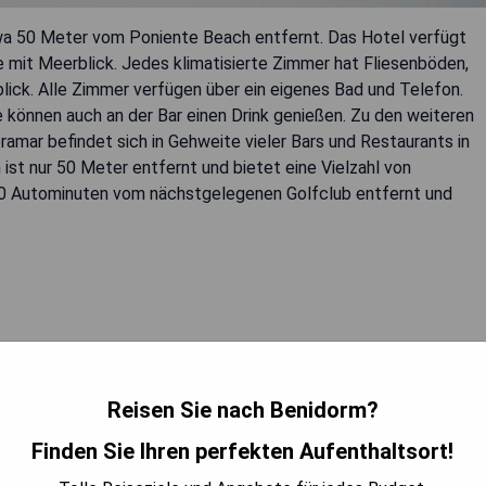
wa 50 Meter vom Poniente Beach entfernt. Das Hotel verfügt
e mit Meerblick. Jedes klimatisierte Zimmer hat Fliesenböden,
ick. Alle Zimmer verfügen über ein eigenes Bad und Telefon.
 können auch an der Bar einen Drink genießen. Zu den weiteren
amar befindet sich in Gehweite vieler Bars und Restaurants in
st nur 50 Meter entfernt und bietet eine Vielzahl von
 10 Autominuten vom nächstgelegenen Golfclub entfernt und
eiten
Reisen Sie nach Benidorm?
BARKEIT PRÜFEN
Finden Sie Ihren perfekten Aufenthaltsort!