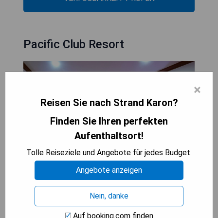
Pacific Club Resort
×
Reisen Sie nach Strand Karon?
Finden Sie Ihren perfekten
Aufenthaltsort!
Tolle Reiseziele und Angebote für jedes Budget.
Angebote anzeigen
Das Pacific Club Resort am Karon Beach bietet
einen atemberaubenden 360-Grad-Blick auf den
Nein, danke
Karon Strand von seinem Swimmingpool aus.
Gäste können sich im Spa-Bereich mit Massagen
Auf booking.com finden